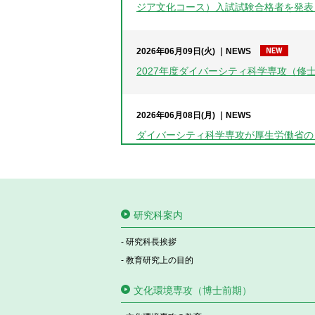
ジア文化コース）入試試験合格者を発表
2026年06月09日(火)
NEWS
2027年度ダイバーシティ科学専攻（修
2026年06月08日(月)
NEWS
ダイバーシティ科学専攻が厚生労働省の
2026年05月25日(月)
NEWS
2027年度 博士前期課程学生募集要
研究科案内
ース）を掲載しました。
研究科長挨拶
教育研究上の目的
2026年04月01日(水)
NEWS
2026年10月期 研究生案内と出願書類
文化環境専攻（博士前期）