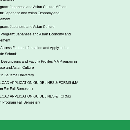
gram: Japanese and Asian Culture MEcon
am: Japanese and Asian Economy and
ement
gram: Japanese and Asian Culture
Program: Japanese and Asian Economy and
ement
Access Further Information and Apply to the
te School:
 Descriptions and Faculty Profiles MA Program in
se and Asian Culture
to Saitama University
OAD APPLICATION GUIDELINES & FORMS (MA
m For Fall Semester)
OAD APPLICATION GUIDELINES & FORMS
 Program Fall Semester)