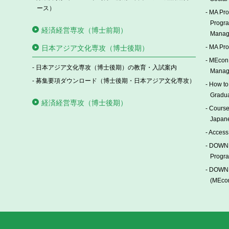
ース）
MA Pro
期課程第1回入試（文化環境専攻、国際日本アジア専攻 日本
Progr
経済経営専攻（博士前期）
年一貫教育の合格者を発表します。
Manag
MA Pro
日本アジア文化専攻（博士後期）
MEcon 
日本アジア文化専攻（博士後期）の教育・入試案内
Manag
募集要項ダウンロード（博士後期・日本アジア文化専攻）
How to 
Gradua
経済経営専攻（博士後期）
入学（２０２６年１０月）入試を実施いたします。
Course
Japane
Access 
DOWNL
Progra
DOWNL
(MEcon