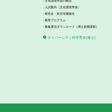
文化環境専攻の教育
2026年08月03日(月)
NEWS
入試案内（文化環境専攻）
2027年度 人文社会科学研究科博士前
研究生・科目等履修生
アジア文化コース）及び2026年度 ５
教育プログラム
募集要項ダウンロード（博士前期課程）
ダイバーシティ科学専攻(修士)
2026年05月28日(木)
NEWS
博士後期課程 日本アジア文化専攻 秋