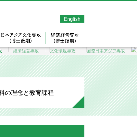
埼玉大学大学院 人文社会科学研究科
English
ダイバーシティ科学専攻(修士)
日本アジア文化専攻（博士後期）
経済経営専攻（博士後期）
のご案内
科の理念と教育課程
博士前期課程・修士課程の